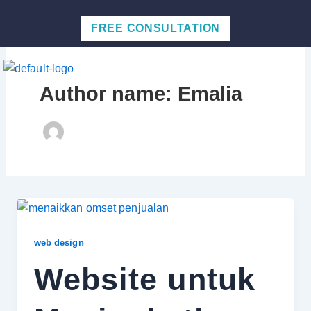
Skip
Post
to
pagination
FREE CONSULTATION
content
Men
Author name: Emalia
web design
Website untuk