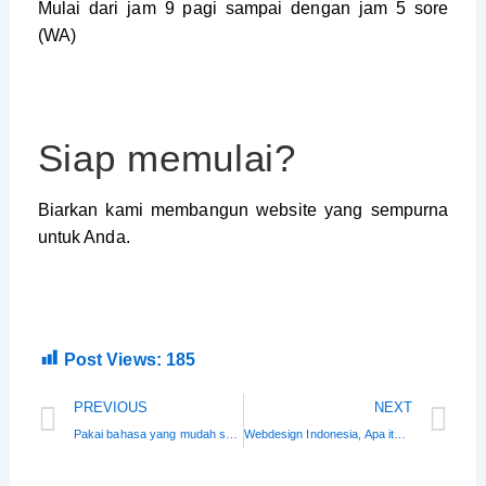
Mulai dari jam 9 pagi sampai dengan jam 5 sore
(WA)
Siap memulai?
Biarkan kami membangun website yang sempurna
untuk Anda.
Post Views:
185
Prev
Ne
PREVIOUS
NEXT
Pakai bahasa yang mudah supaya orang lain mengerti
Webdesign Indonesia, Apa itu website dan kenapa bisnis banyak yang punya?