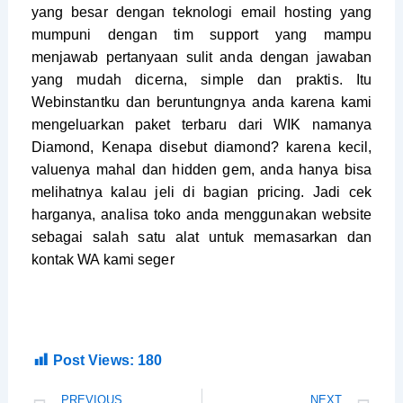
yang besar dengan teknologi email hosting yang
mumpuni dengan tim support yang mampu
menjawab pertanyaan sulit anda dengan jawaban
yang mudah dicerna, simple dan praktis. Itu
Webinstantku dan beruntungnya anda karena kami
mengeluarkan paket terbaru dari WIK namanya
Diamond, Kenapa disebut diamond? karena kecil,
valuenya mahal dan hidden gem, anda hanya bisa
melihatnya kalau jeli di bagian pricing. Jadi cek
harganya, analisa toko anda menggunakan website
sebagai salah satu alat untuk memasarkan dan
kontak WA kami seger
Post Views:
180
Prev
Ne
PREVIOUS
NEXT