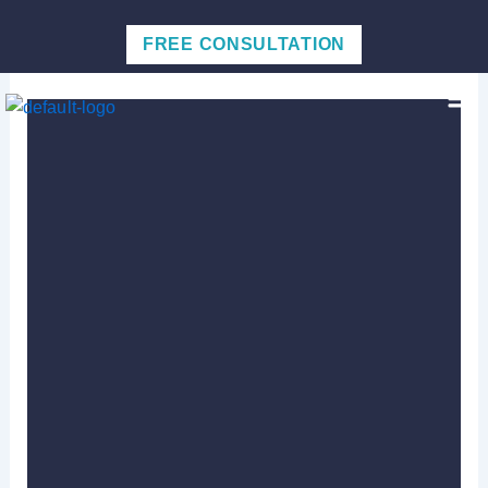
Skip
to
FREE CONSULTATION
content
Men