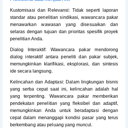
Kustomisasi dan Relevansi: Tidak seperti laporan
standar atau penelitian sindikasi, wawancara pakar
menawarkan wawasan yang disesuaikan dan
selaras dengan tujuan dan prioritas spesifik proyek
penelitian Anda.
Dialog Interaktif: Wawancara pakar mendorong
dialog interaktif antara peneliti dan pakar subjek,
memungkinkan klarifikasi, eksplorasi, dan sintesis
ide secara langsung.
Kelincahan dan Adaptasi: Dalam lingkungan bisnis
yang serba cepat saat ini, kelincahan adalah hal
yang terpenting. Wawancara pakar memberikan
pendekatan penelitian yang fleksibel dan adaptif,
memungkinkan Anda untuk beradaptasi dengan
cepat dalam menanggapi kondisi pasar yang terus
berkembang atau peluang yang muncul.