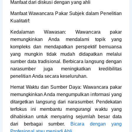
Manfaat dari diskusi dengan yang ahli
Manfaat Wawancara Pakar Subjek dalam Penelitian
Kualitatif:
Kedalaman Wawasan: Wawancara pakar
memungkinkan Anda mendalami topik yang
kompleks dan mendapatkan perspektif bernuansa
yang mungkin tidak mudah didapatkan melalui
sumber data tradisional. Berbicara langsung dengan
narasumber juga meningkatkan kredibilitas
penelitian Anda secara keseluruhan.
Hemat Waktu dan Sumber Daya: Wawancara pakar
memungkinkan Anda mengumpulkan informasi yang
ditargetkan langsung dari narasumber. Pendekatan
terfokus ini membantu mengurangi waktu yang
dihabiskan untuk menyaring sejumlah besar data
dari berbagai sumber.
Bicara dengan yang
Profesional atau menjadi Ahli