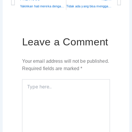
Yakinkan hati mereka dengan studi kasus
Tidak ada yang bisa menggantikan sentuhan manusia
Leave a Comment
Your email address will not be published.
Required fields are marked
*
Type
here..