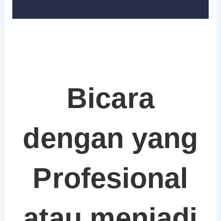
Bicara
dengan yang
Profesional
atau menjadi