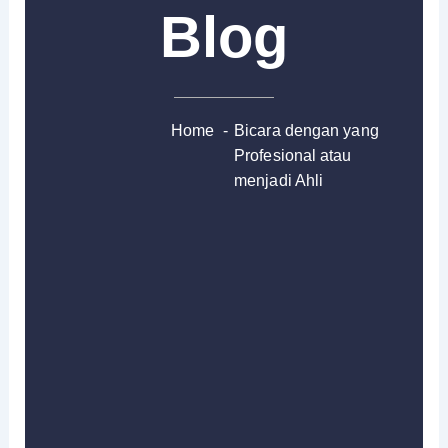
Blog
Home
-
Bicara dengan yang
Profesional atau
menjadi Ahli