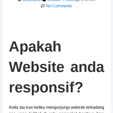
No Comments
Apakah
Website anda
responsif?
Anda tau kan ketika mengunjungi website terkadang