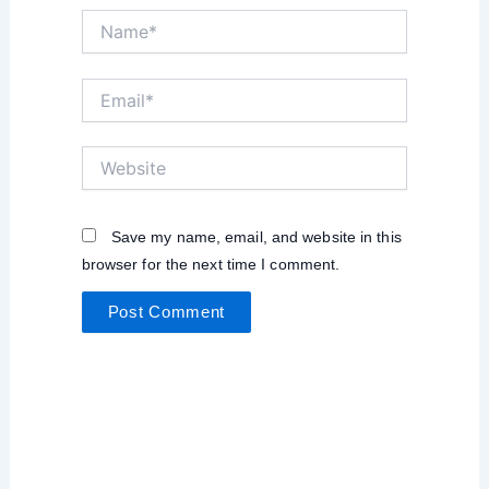
Name*
Email*
Website
Save my name, email, and website in this
browser for the next time I comment.