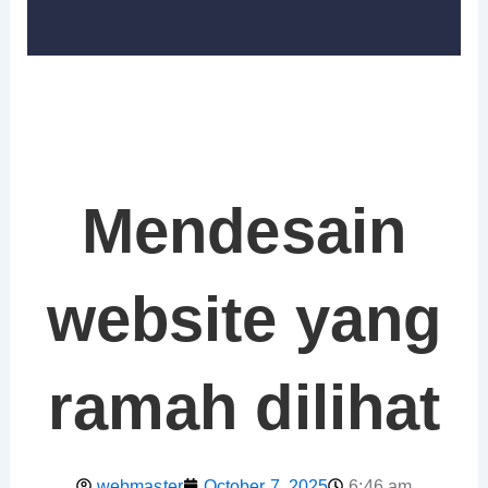
Mendesain
website yang
ramah dilihat
webmaster
October 7, 2025
6:46 am