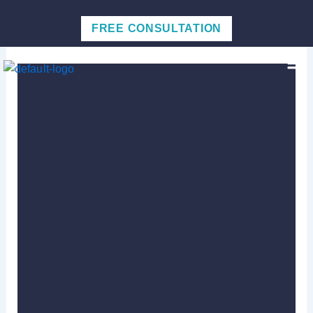
Skip
to
FREE CONSULTATION
content
Men